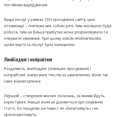
постійним відвідувачем.
Види послуг у рамках СЕО-просування сайту, ціна
оптимізації – пов’язані між собою речі. Чим якіснішою буде
робота, тим на більші прибутки може розраховувати та
очікувати замовник. При цьому зовсім необов’язково,
щоби вартість послуг була захмарною.
Лінкбілдинг і копірайтинг
Розділяють лінкбілдинг (зовнішнє просування) і
копірайтинг (написання текстів на замовлення). Вони так
само взаємозалежні.
Перший – створення якісних посилань, за якими йдуть
користувачі. Інакше вони не дізнаються про існування
статті, бо пошукові системи її не «бачитимуть» і не
пропонуватимуть.