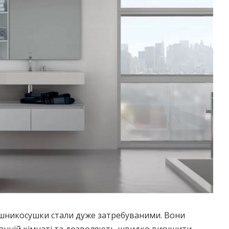
ушникосушки стали дуже затребуваними. Вони
анній кімнаті та дозволяють швидко висушити