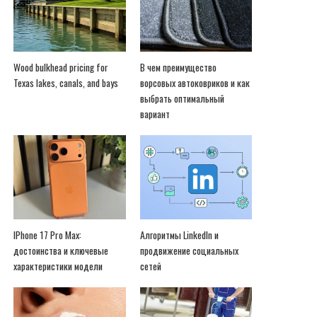
Wood bulkhead pricing for
В чем преимущество
Texas lakes, canals, and bays
ворсовых автоковриков и как
выбрать оптимальный
вариант
IPhone 17 Pro Max:
Алгоритмы LinkedIn и
достоинства и ключевые
продвижение социальных
характеристики модели
сетей