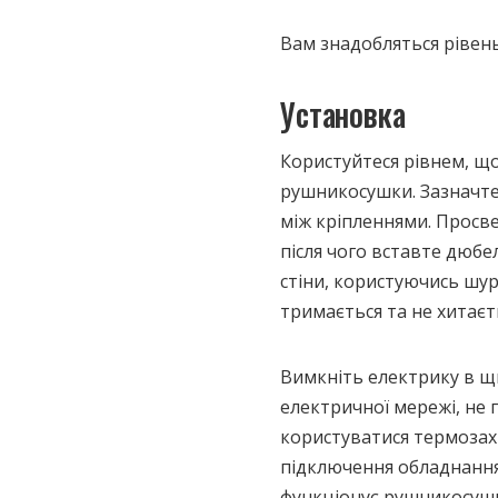
Вам знадобляться рівен
Установка
Користуйтеся рівнем, що
рушникосушки. Зазначте
між кріпленнями. Просве
після чого вставте дюбе
стіни, користуючись шу
тримається та не хитаєт
Вимкніть електрику в щ
електричної мережі, не
користуватися термозах
підключення обладнання 
функціонує рушникосушк