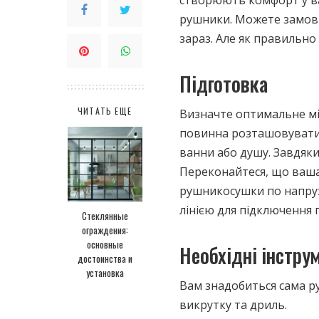
рушники.
Можете замов
зараз. Але як правильн
Підготовка
ЧИТАТЬ ЕЩЕ
Визначте оптимальне мі
повинна розташовуватис
ванни або душу. Завдяк
Переконайтеся, що ваш
рушникосушки по напруз
лінією для підключення 
Стеклянные
ограждения:
основные
Необхідні інстру
достоинства и
установка
Вам знадобиться сама р
викрутку та дриль.