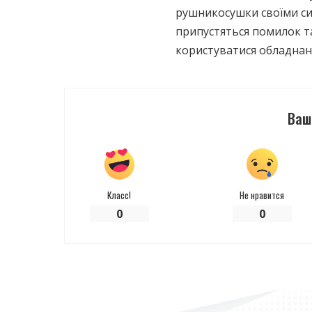
рушникосушки своїми сил
припустяться помилок т
користуватися обладнан
Ваш
Класс!
Не нравится
0
0