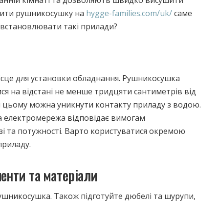
ити рушникосушку на
hygge-families.com/uk/
саме
о встановлювати такі прилади?
сце для установки обладнання. Рушникосушка
я на відстані не менше тридцяти сантиметрів від
и цьому можна уникнути контакту приладу з водою.
а електромережа відповідає вимогам
і та потужності. Варто користуватися окремою
приладу.
менти та матеріали
ушникосушка. Також підготуйте дюбелі та шурупи,