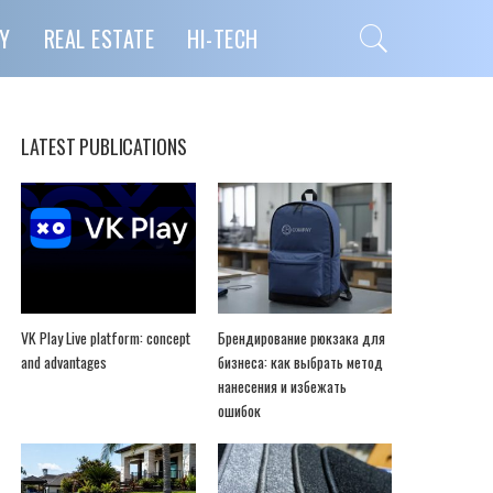
Y
REAL ESTATE
HI-TECH
LATEST PUBLICATIONS
VK Play Live platform: concept
Брендирование рюкзака для
and advantages
бизнеса: как выбрать метод
нанесения и избежать
ошибок