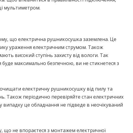
ці мультиметром.
ому, що електрична рушникосушка заземлена. Це
ику ураження електричним струмом. Також
мають високий ступінь захисту від вологи. Так
я буде максимально безпечною, ви не стикнетеся з
 очищати електричну рушникосушку від пилу та
нь. Також періодично перевіряйте стан електричних
му випадку це обладнання не підведе в неочікуваний
у, що не впораєтеся з монтажем електричної