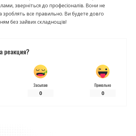
ами, зверніться до професіоналів. Вони не
а зроблять все правильно. Ви будете довго
ням без зайвих складнощів!
а реакция?
Засыпаю
Прикольно
0
0