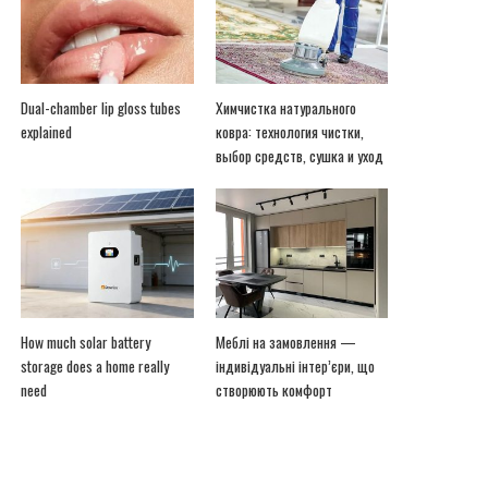
Dual-chamber lip gloss tubes
Химчистка натурального
explained
ковра: технология чистки,
выбор средств, сушка и уход
How much solar battery
Меблі на замовлення —
storage does a home really
індивідуальні інтер’єри, що
need
створюють комфорт