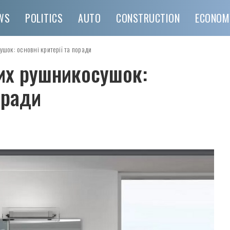
WS
POLITICS
AUTO
CONSTRUCTION
ECONOM
шок: основні критерії та поради
их рушникосушок:
оради