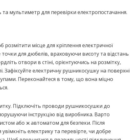
ь та мультиметр для перевірки електропостачання.
б розмітити місце для кріплення електричної
 точки для дюбелів, враховуючи висоту та відстань
рдліть отвори в стіні, орієнтуючись на розмітку,
лі. Зафіксуйте електричну рушникосушку на поверхні
рупами. Переконайтеся в тому, що вона міцно
ься.
итку. Підключіть проводи рушникосушки до
 порушуючи інструкцію від виробника. Варто
истом або ж автоматом для безпеки. Після
увімкніть електрику та перевірте, чи добре
а. Щоб впевнитися в правильності підключення,