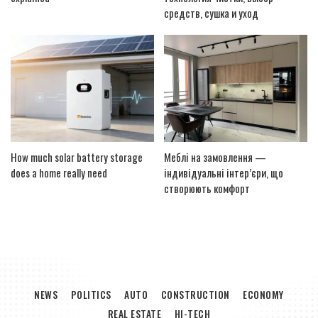
средств, сушка и уход
How much solar battery storage
Меблі на замовлення —
does a home really need
індивідуальні інтер’єри, що
створюють комфорт
NEWS
POLITICS
AUTO
CONSTRUCTION
ECONOMY
REAL ESTATE
HI-TECH